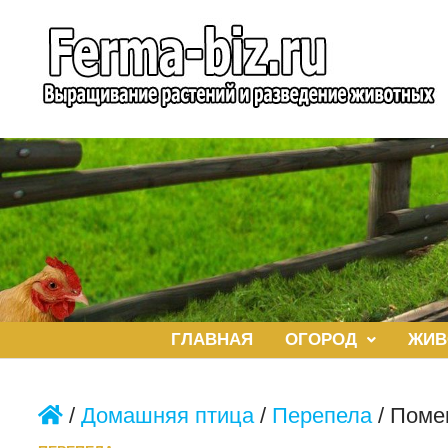
Перейти
к
содержимому
ГЛАВНАЯ
ОГОРОД
ЖИВ
/
Домашняя птица
/
Перепела
/
Поме