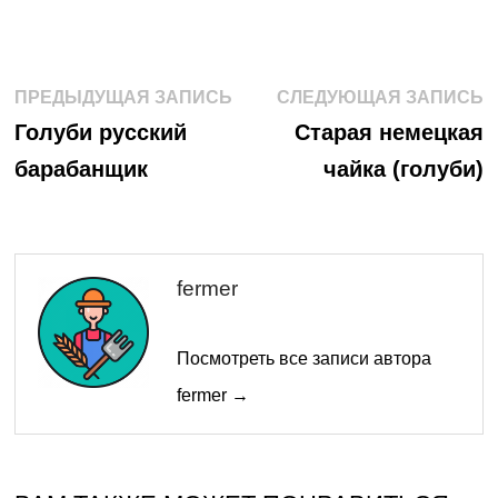
Навигация
Предыдущая
С
ПРЕДЫДУЩАЯ ЗАПИСЬ
СЛЕДУЮЩАЯ ЗАПИСЬ
запись:
з
по
Голуби русский
Старая немецкая
барабанщик
чайка (голуби)
записям
fermer
Посмотреть все записи автора
fermer →