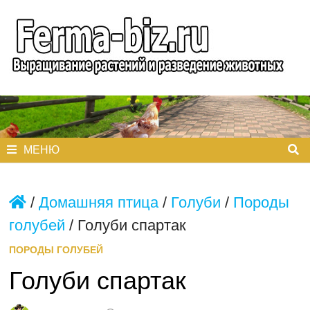
Перейти
к
содержимому
МЕНЮ
/
Домашняя птица
/
Голуби
/
Породы
голубей
/
Голуби спартак
ПОРОДЫ ГОЛУБЕЙ
Голуби спартак