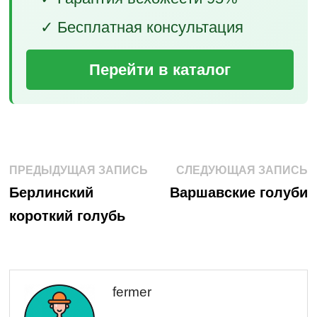
✓ Бесплатная консультация
Перейти в каталог
Навигация
Предыдущая
С
ПРЕДЫДУЩАЯ ЗАПИСЬ
СЛЕДУЮЩАЯ ЗАПИСЬ
запись:
з
по
Берлинский
Варшавские голуби
короткий голубь
записям
fermer