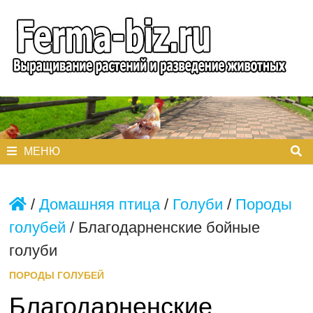
Перейти
к
содержимому
МЕНЮ
/
Домашняя птица
/
Голуби
/
Породы
голубей
/
Благодарненские бойные
голуби
ПОРОДЫ ГОЛУБЕЙ
Благодарненские