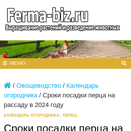
Перейти
к
содержимому
МЕНЮ
/
Овощеводство
/
Календарь
огородника
/
Сроки посадки перца на
рассаду в 2024 году
КАЛЕНДАРЬ ОГОРОДНИКА
/
ПЕРЕЦ
Сроки посадки перца на