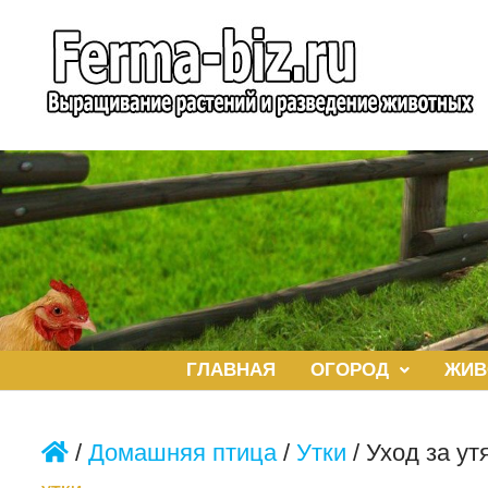
Перейти
к
содержимому
ГЛАВНАЯ
ОГОРОД
ЖИВ
/
Домашняя птица
/
Утки
/
Уход за ут