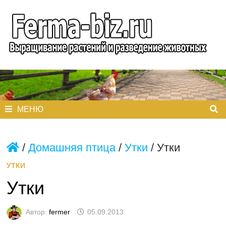
Перейти
к
содержимому
МЕНЮ
/
Домашняя птица
/
Утки
/
Утки
УТКИ
Утки
Автор:
fermer
05.09.2013