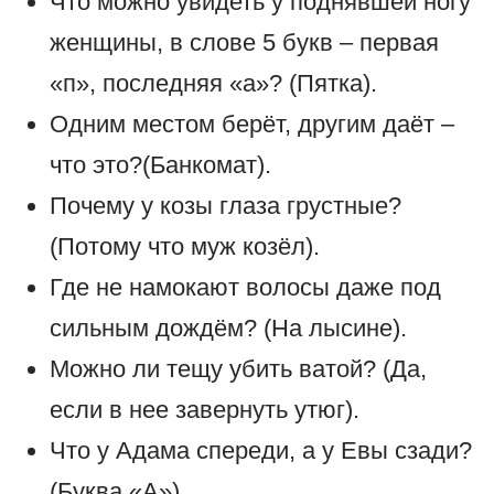
Что можно увидеть у поднявшей ногу
женщины, в слове 5 букв – первая
«п», последняя «а»? (Пятка).
Одним местом берёт, другим даёт –
что это?(Банкомат).
Почему у козы глаза грустные?
(Потому что муж козёл).
Где не намокают волосы даже под
сильным дождём? (На лысине).
Можно ли тещу убить ватой? (Да,
если в нее завернуть утюг).
Что у Адама спереди, а у Евы сзади?
(Буква «А»).