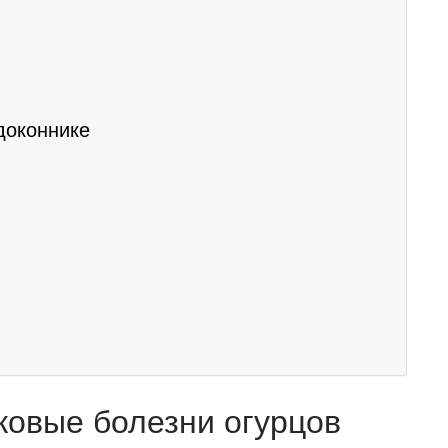
доконнике
ковые болезни огурцов