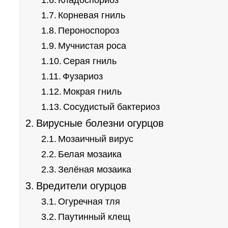
Кладоспориоз
Корневая гниль
Пероноспороз
Мучнистая роса
Серая гниль
Фузариоз
Мокрая гниль
Сосудистый бактериоз
Вирусные болезни огурцов
Мозаичный вирус
Белая мозаика
Зелёная мозаика
Вредители огурцов
Огуречная тля
Паутинный клещ