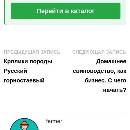
Перейти в каталог
Навигация
Предыдущая
С
ПРЕДЫДУЩАЯ ЗАПИСЬ
СЛЕДУЮЩАЯ ЗАПИСЬ
запись:
з
по
Кролики породы
Домашнее
Русский
свиноводство, как
записям
горностаевый
бизнес. С чего
начать?
fermer