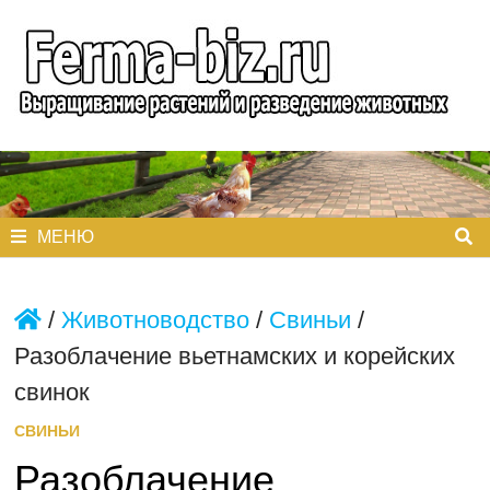
Перейти
к
содержимому
МЕНЮ
/
Животноводство
/
Свиньи
/
Разоблачение вьетнамских и корейских
свинок
СВИНЬИ
Разоблачение