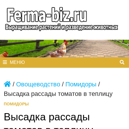
Перейти
к
содержимому
МЕНЮ
/
Овощеводство
/
Помидоры
/
Высадка рассады томатов в теплицу
ПОМИДОРЫ
Высадка рассады