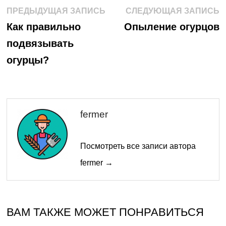
Навигация
Предыдущая
С
ПРЕДЫДУЩАЯ ЗАПИСЬ
СЛЕДУЮЩАЯ ЗАПИСЬ
запись:
з
по
Как правильно
Опыление огурцов
подвязывать
записям
огурцы?
fermer
Посмотреть все записи автора
fermer →
ВАМ ТАКЖЕ МОЖЕТ ПОНРАВИТЬСЯ