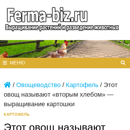
Перейти
к
содержимому
МЕНЮ
/
Овощеводство
/
Картофель
/
Этот
овощ называют «вторым хлебом» —
выращивание картошки
КАРТОФЕЛЬ
Этот овощ называют