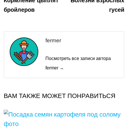
по
Кормление цыплят
Болезни взрослых
бройлеров
гусей
записям
fermer
Посмотреть все записи автора
fermer →
ВАМ ТАКЖЕ МОЖЕТ ПОНРАВИТЬСЯ