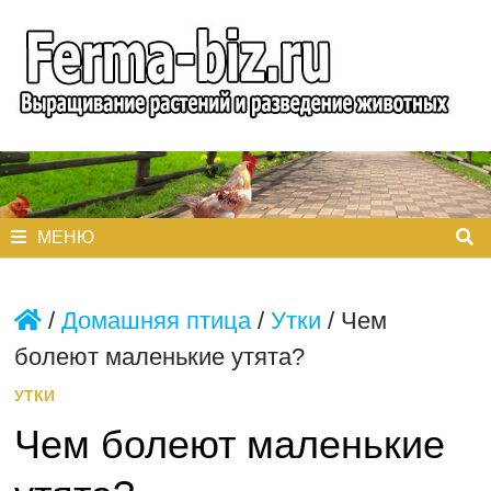
Перейти
к
содержимому
МЕНЮ
/
Домашняя птица
/
Утки
/
Чем
болеют маленькие утята?
УТКИ
Чем болеют маленькие