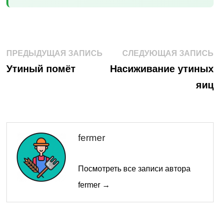
Навигация
Предыдущая
С
ПРЕДЫДУЩАЯ ЗАПИСЬ
СЛЕДУЮЩАЯ ЗАПИСЬ
запись:
з
по
Утиный помёт
Насиживание утиных
яиц
записям
fermer
Посмотреть все записи автора
fermer →