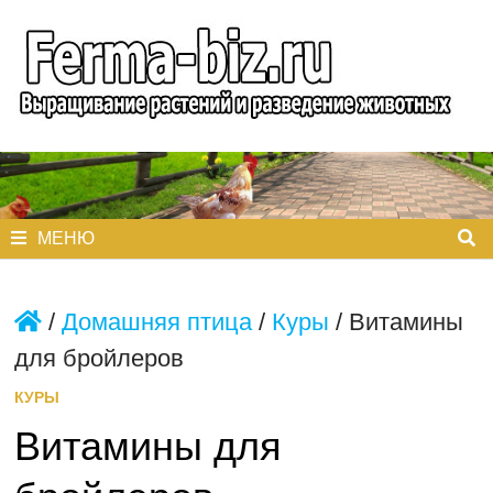
Перейти
к
содержимому
МЕНЮ
/
Домашняя птица
/
Куры
/
Витамины
для бройлеров
КУРЫ
Витамины для