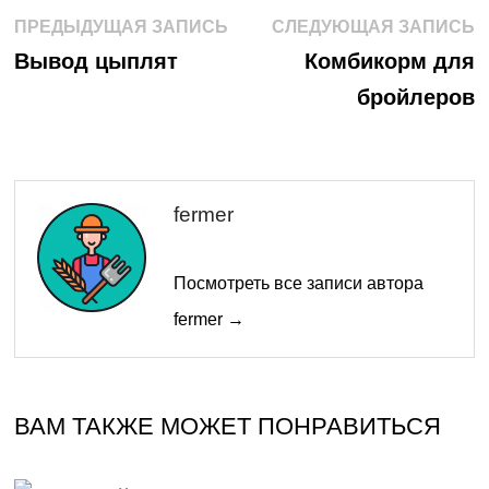
Навигация
Предыдущая
С
ПРЕДЫДУЩАЯ ЗАПИСЬ
СЛЕДУЮЩАЯ ЗАПИСЬ
запись:
з
по
Вывод цыплят
Комбикорм для
бройлеров
записям
fermer
Посмотреть все записи автора
fermer →
ВАМ ТАКЖЕ МОЖЕТ ПОНРАВИТЬСЯ