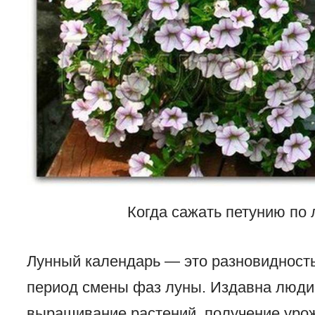
Когда сажать петунию по
Лунный календарь — это разновидность
период смены фаз луны. Издавна люди
выращивание растений, получение урож