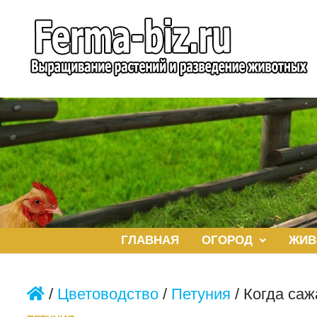
Перейти
к
содержимому
ГЛАВНАЯ
ОГОРОД
ЖИВ
/
Цветоводство
/
Петуния
/
Когда саж