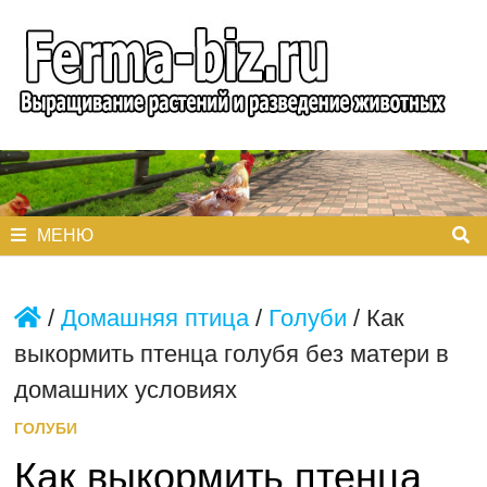
Перейти
к
содержимому
МЕНЮ
/
Домашняя птица
/
Голуби
/
Как
выкормить птенца голубя без матери в
домашних условиях
ГОЛУБИ
Как выкормить птенца