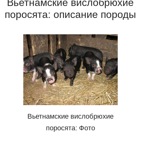
Вьетнамские вислобрюхие
поросята: описание породы
Вьетнамские вислобрюхие
поросята: Фото