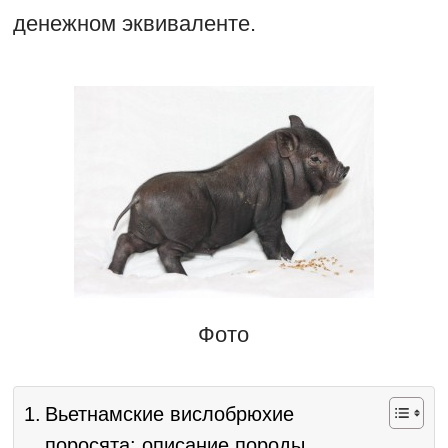
денежном эквиваленте.
Фото
Вьетнамские вислобрюхие
поросята: описание породы