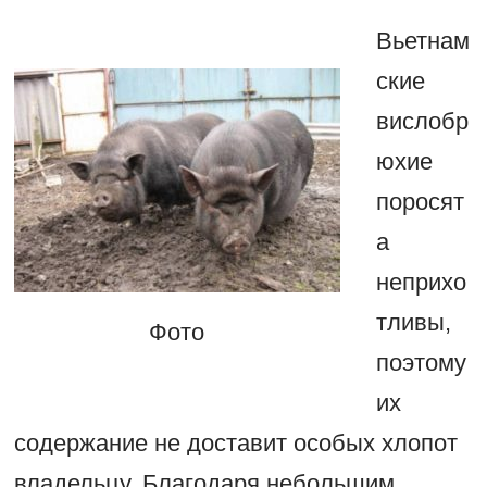
Вьетнам
ские
вислобр
юхие
поросят
а
неприхо
тливы,
Фото
поэтому
их
содержание не доставит особых хлопот
владельцу. Благодаря небольшим