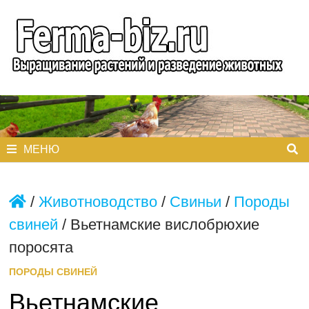
Перейти
к
содержимому
МЕНЮ
/
Животноводство
/
Свиньи
/
Породы
свиней
/
Вьетнамские вислобрюхие
поросята
ПОРОДЫ СВИНЕЙ
Вьетнамские